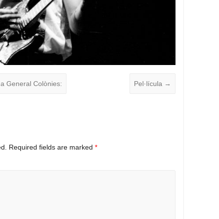
da General Colònies:
Pel·lícula
→
ed.
Required fields are marked
*