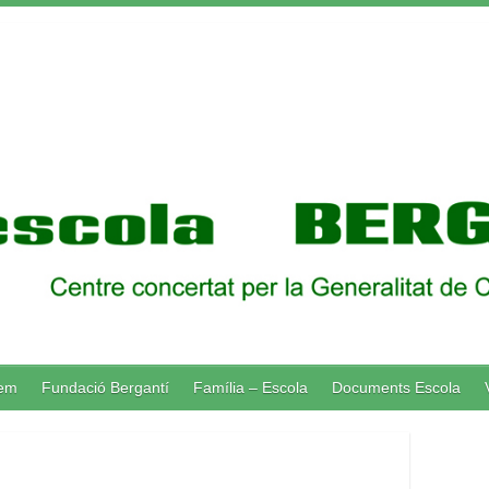
lem
Fundació Bergantí
Família – Escola
Documents Escola