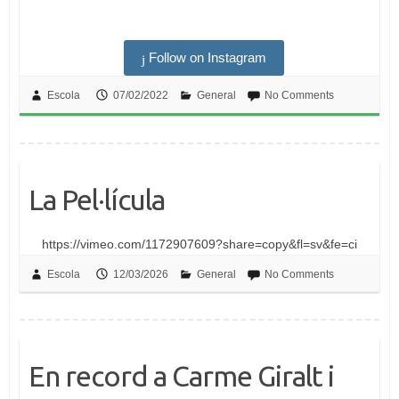
Follow on Instagram
Escola
07/02/2022
General
No Comments
La Pel·lícula
https://vimeo.com/1172907609?share=copy&fl=sv&fe=ci
Escola
12/03/2026
General
No Comments
En record a Carme Giralt i